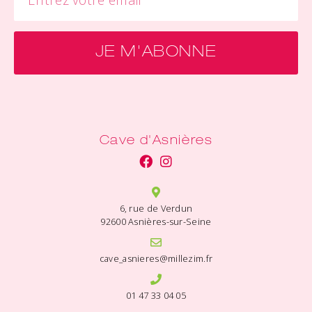
JE M'ABONNE
Cave d'Asnières
6, rue de Verdun
92600 Asnières-sur-Seine
cave_asnieres@millezim.fr
01 47 33 04 05