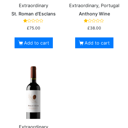
Extraordinary
Extraordinary, Portugal
St. Roman d’Esclans
Anthony Wine
R
R
£
75.00
£
38.00
at
at
ed
ed
1.
1.
00
00
Add to cart
Add to cart
ou
ou
t
t
of
of
5
5
Extraordinary