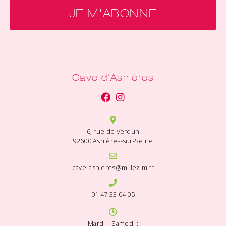
JE M'ABONNE
Cave d'Asnières
6, rue de Verdun
92600 Asnières-sur-Seine
cave_asnieres@millezim.fr
01 47 33 04 05
Mardi – Samedi :