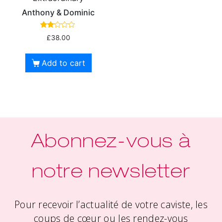
Anthony & Dominic
Rate
£
38.00
d
2.00
out
of 5
Add to cart
Abonnez-vous à
notre newsletter
Pour recevoir l’actualité de votre caviste, les
coups de cœur ou les rendez-vous