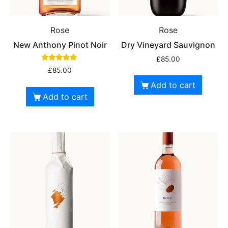
Rose
Rose
New Anthony Pinot Noir
Dry Vineyard Sauvignon
£
85.00
Rated
£
85.00
5.00
out of 5
Add to cart
Add to cart