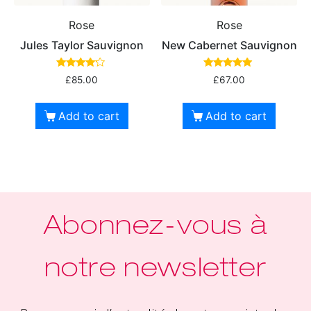
Rose
Rose
Jules Taylor Sauvignon
New Cabernet Sauvignon
Rated
Rated
£
85.00
£
67.00
4.00
5.00
out of 5
out of 5
Add to cart
Add to cart
Abonnez-vous à
notre newsletter