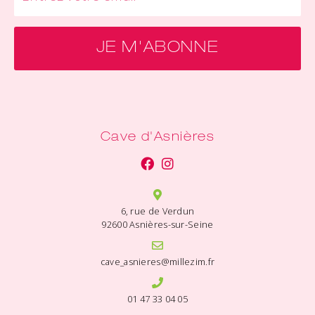
JE M'ABONNE
Cave d'Asnières
6, rue de Verdun
92600 Asnières-sur-Seine
cave_asnieres@millezim.fr
01 47 33 04 05